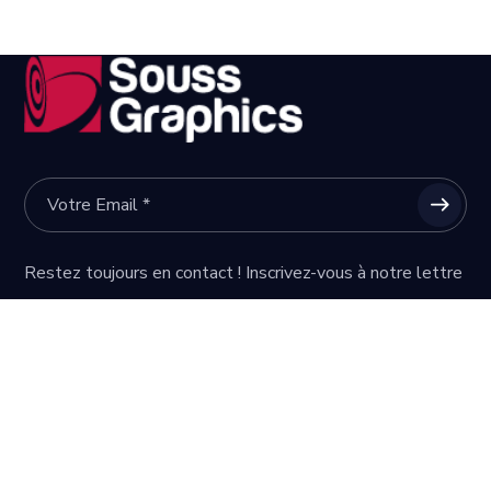
Restez toujours en contact ! Inscrivez-vous à notre lettre
d’information.
CONTACTS
Rue Zayzafoun N°40 Bloc S1 Quartier Dakhla 80000
Agadir