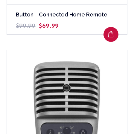
Button – Connected Home Remote
$
99.99
$
69.99
AJOUTE