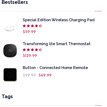
Bestsellers
Special Edition Wireless Charging Pad
Note
$
59.99
4.50
sur 5
Transforming lite Smart Thermostat
Note
$
129.99
4.50
sur 5
Button - Connected Home Remote
$
99.99
$
69.99
Tags