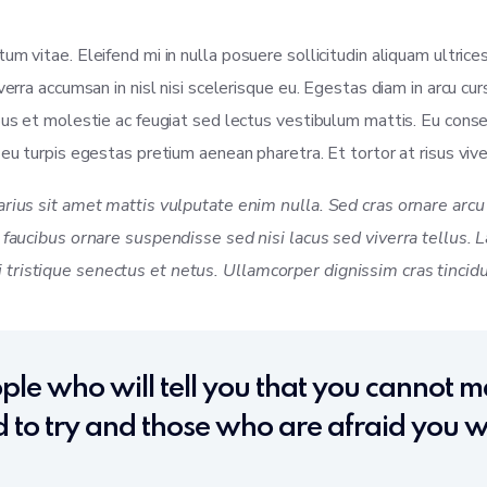
m vitae. Eleifend mi in nulla posuere sollicitudin aliquam ultrice
verra accumsan in nisl nisi scelerisque eu. Egestas diam in arcu cu
bus et molestie ac feugiat sed lectus vestibulum mattis. Eu cons
u turpis egestas pretium aenean pharetra. Et tortor at risus viverr
varius sit amet mattis vulputate enim nulla. Sed cras ornare ar
s faucibus ornare suspendisse sed nisi lacus sed viverra tellus. 
tristique senectus et netus. Ullamcorper dignissim cras tincidu
le who will tell you that you cannot ma
 to try and those who are afraid you wi