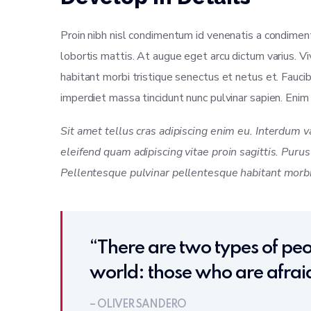
Proin nibh nisl condimentum id venenatis a condimentu
lobortis mattis. At augue eget arcu dictum varius. Vi
habitant morbi tristique senectus et netus et. Fauci
imperdiet massa tincidunt nunc pulvinar sapien. Enim e
Sit amet tellus cras adipiscing enim eu. Interdum 
eleifend quam adipiscing vitae proin sagittis. Puru
Pellentesque pulvinar pellentesque habitant morbi 
“There are two types of peop
world: those who are afraid
– OLIVER SANDERO